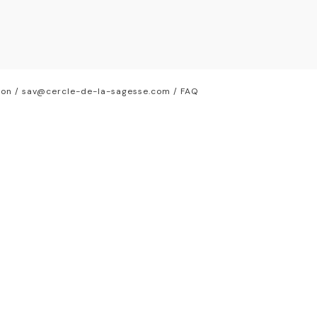
ion
/ sav@cercle-de-la-sagesse.com /
FAQ