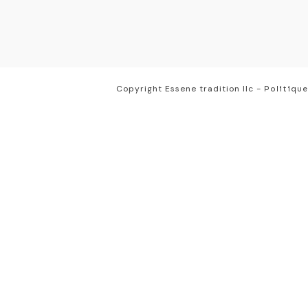
Copyright
Essene tradition llc
-
Politique
Mot de passe oublié
Please enter your email address or username below.
* Nom d'utilisateur :
Soumettre